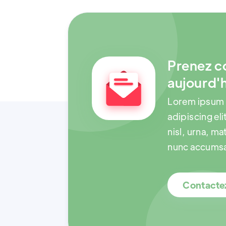
Prenez c
aujourd'
Lorem ipsum 
adipiscing eli
nisl, urna, ma
nunc accums
Contact