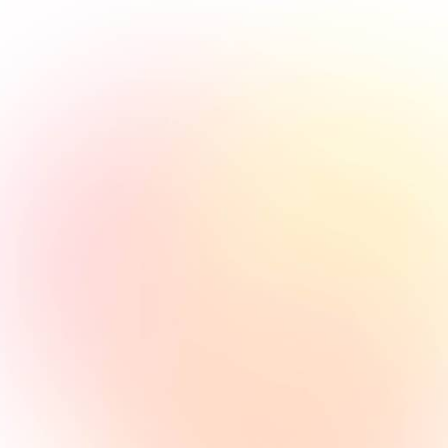
Publicité payante
Lorem ipsum consectetur amet
sit ome comeneer ilrems dolce
issilmolil olme.