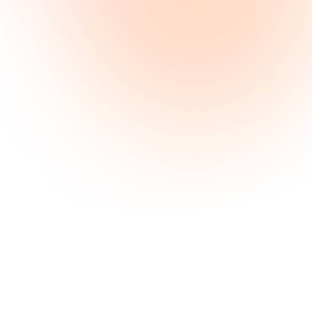
Marketing de
contenu
Lorem ipsum consectetur amet
sit ome comeneer ilrems dolce
issilmolil olme.