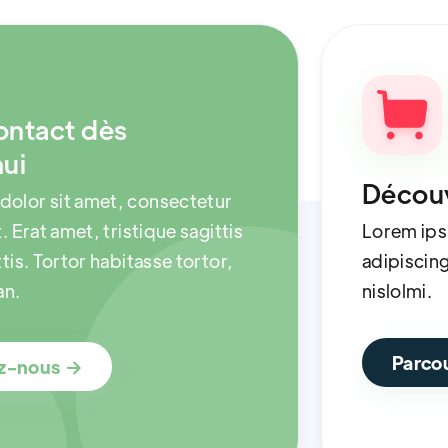
ontact dès
hui
Découv
dolor sit amet, consectetur
t. Erat amet, tristique sagittis
Lorem ips
ttis. Tortor habitasse tortor,
adipiscing 
an.
nislolmi.
Parcou
ez-nous
