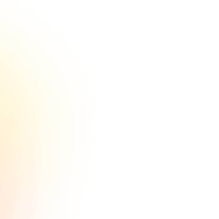
SEO
Lorem ipsum consectetur amet
sit ome comeneer ilrems dolce
issilmolil olme.