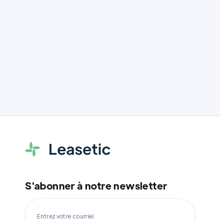
permet aux
définition,
entreprises
avantages, ROI et
renouveler l
conseils pour les
parc IT.
dirigeants.
S'abonner à notre newsletter