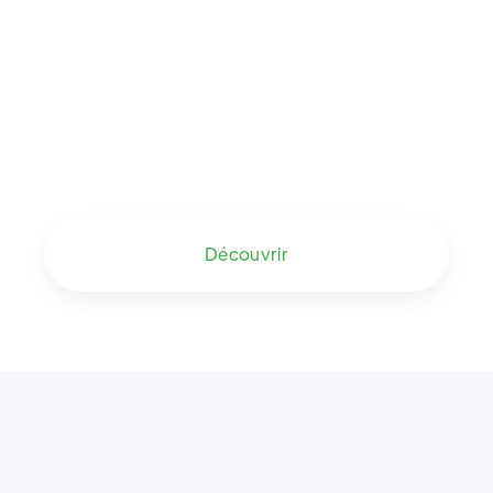
Emmanuel ROUSSEAU
Leasétic
Découvrir