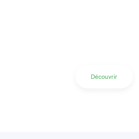
Gilles COL
Michelin
Emmanuel 
Découvrir